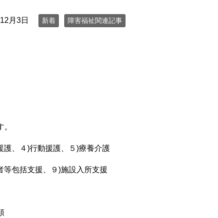
年12月3日
新着
障害福祉関連記事
す。
援護、４)行動援護、５)療養介護
者等包括支援、９)施設入所支援
類