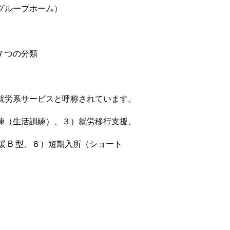
グループホーム）
７つの分類
就労系サービスと呼称されています。
練（生活訓練）、３）就労移行支援、
援 B 型、６）短期入所（ショート