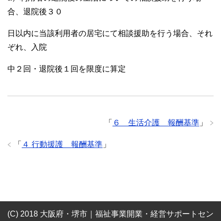
合、退院後３０
日以内に当該利用者の居宅にて相談援助を行う場合、それ
ぞれ、入院
中２回・退院後１回を限度に算定
「
６ 生活介護 報酬基準
」
「
４ 行動援護 報酬基準
」
Зеркало на
официальный сайт Вавада казино
-
(C) 2018 大阪府・堺市｜福祉事業開業・経営サポートセン