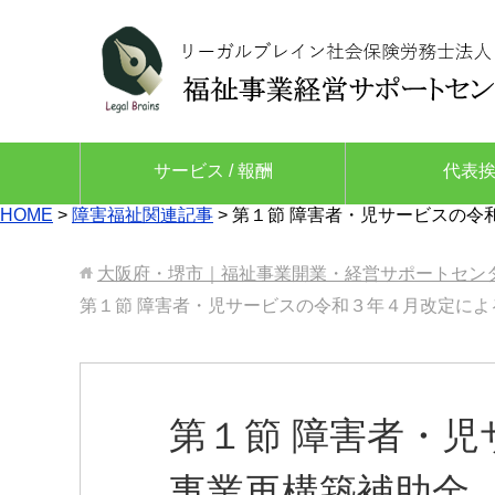
サービス / 報酬
代表
HOME
>
障害福祉関連記事
>
第１節 障害者・児サービスの令
大阪府・堺市｜福祉事業開業・経営サポートセン
第１節 障害者・児サービスの令和３年４月改定によ
第１節 障害者・
事業再構築補助金