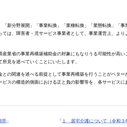
、「新分野展開」「事業転換」「業種転換」「業態転換」「事
っては、障害者・児サービス事業者として、事業運営上、より
済産業省の事業再構築補助金の対象にもなりうる可能性が高い
て所見を述べていくことにいたします。
金との関連を述べる前提として事業再構築を行うことがベター
ービスの構造的側面における正と負の影響等を、各サービスに
項⑪
」
「
１ 居宅介護について（令和３