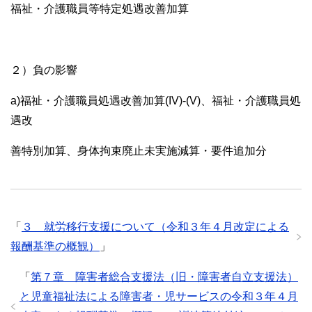
福祉・介護職員等特定処遇改善加算
２）負の影響
a)福祉・介護職員処遇改善加算(IV)-(V)、福祉・介護職員処
遇改
善特別加算、身体拘束廃止未実施減算・要件追加分
「
３ 就労移行支援について（令和３年４月改定による
報酬基準の概観）
」
「
第７章 障害者総合支援法（旧・障害者自立支援法）
と児童福祉法による障害者・児サービスの令和３年４月