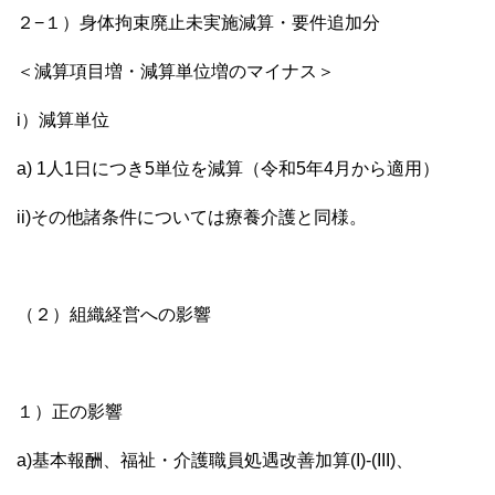
２−１）身体拘束廃止未実施減算・要件追加分
＜減算項目増・減算単位増のマイナス＞
i）減算単位
a) 1人1日につき5単位を減算（令和5年4月から適用）
ii)その他諸条件については療養介護と同様。
（２）組織経営への影響
１）正の影響
a)基本報酬、福祉・介護職員処遇改善加算(I)-(III)、