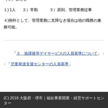
１) 1人 ２）常勤 ３）原則、管理業務従事
４)例外として、管理業務に支障なき場合は他の職務の兼
務可能。
「
３ 放課後等デイサービスの人員基準について
」
「
児童発達支援センターの人員基準
」
Зеркало на
официальный сайт Вавада казино
-
(C) 2018 大阪府・堺市｜福祉事業開業・経営サポートセン
надежная альтернатива во время блокировки.
ター
Регистрация на Vavada займет 5 минут, за это получите