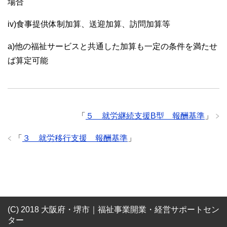
場合
iv)食事提供体制加算、送迎加算、訪問加算等
a)他の福祉サービスと共通した加算も一定の条件を満たせ
ば算定可能
「
５ 就労継続支援B型 報酬基準
」
「
３ 就労移行支援 報酬基準
」
Зеркало на
официальный сайт Вавада казино
-
(C) 2018 大阪府・堺市｜福祉事業開業・経営サポートセン
надежная альтернатива во время блокировки.
ター
Регистрация на Vavada займет 5 минут, за это получите